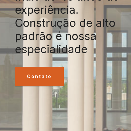
experiência.
Construção de alto
padrão é nossa
especialidade
Contato